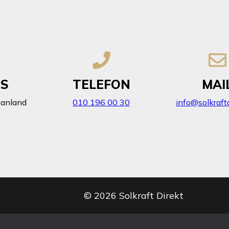
SS
TELEFON
MAI
manland
010 196 00 30
info@solkraftd
©
2026
Solkraft Direkt