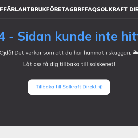
AFFÄR
LANTBRUK
FÖRETAG
BRF
FAQ
SOLKRAFT DI
4 - Sidan kunde inte hit
Ojdå! Det verkar som att du har hamnat i skuggan. 🌥
Låt oss få dig tillbaka till solskenet!
Tillbaka till Solkraft Direkt ☀️