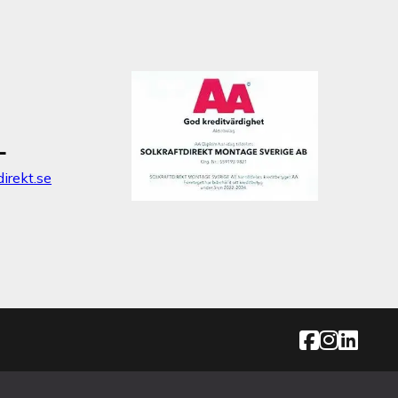
L
irekt.se