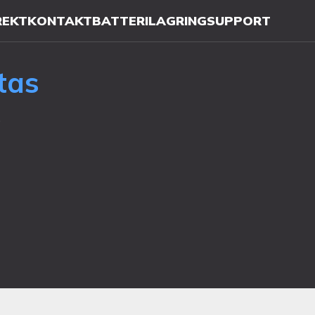
REKT
KONTAKT
BATTERILAGRING
SUPPORT
tas
️